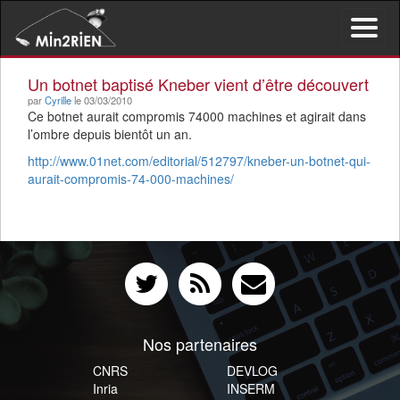
Activer/d
le
menu
Un botnet baptisé Kneber vient d’être découvert
de
par
Cyrille
le 03/03/2010
navigati
Ce botnet aurait compromis 74000 machines et agirait dans
l’ombre depuis bientôt un an.
http://www.01net.com/editorial/512797/kneber-un-botnet-qui-
aurait-compromis-74-000-machines/
Nos partenaires
CNRS
DEVLOG
Inria
INSERM