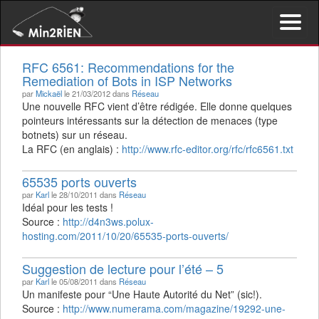
Activer/d
le
menu
RFC 6561: Recommendations for the
de
Remediation of Bots in ISP Networks
navigati
par
Mickaël
le 21/03/2012 dans
Réseau
Une nouvelle RFC vient d’être rédigée. Elle donne quelques
pointeurs intéressants sur la détection de menaces (type
botnets) sur un réseau.
La RFC (en anglais) :
http://www.rfc-editor.org/rfc/rfc6561.txt
65535 ports ouverts
par
Karl
le 28/10/2011 dans
Réseau
Idéal pour les tests !
Source :
http://d4n3ws.polux-
hosting.com/2011/10/20/65535-ports-ouverts/
Suggestion de lecture pour l’été – 5
par
Karl
le 05/08/2011 dans
Réseau
Un manifeste pour “Une Haute Autorité du Net” (sic!).
Source :
http://www.numerama.com/magazine/19292-une-