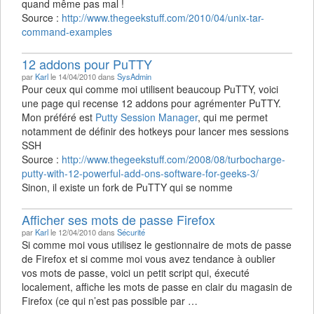
quand même pas mal !
Source :
http://www.thegeekstuff.com/2010/04/unix-tar-
command-examples
12 addons pour PuTTY
par
Karl
le 14/04/2010 dans
SysAdmin
Pour ceux qui comme moi utilisent beaucoup PuTTY, voici
une page qui recense 12 addons pour agrémenter PuTTY.
Mon préféré est
Putty Session Manager
, qui me permet
notamment de définir des hotkeys pour lancer mes sessions
SSH
Source :
http://www.thegeekstuff.com/2008/08/turbocharge-
putty-with-12-powerful-add-ons-software-for-geeks-3/
Sinon, il existe un fork de PuTTY qui se nomme
Afficher ses mots de passe Firefox
par
Karl
le 12/04/2010 dans
Sécurité
Si comme moi vous utilisez le gestionnaire de mots de passe
de Firefox et si comme moi vous avez tendance à oublier
vos mots de passe, voici un petit script qui, éxecuté
localement, affiche les mots de passe en clair du magasin de
Firefox (ce qui n’est pas possible par …