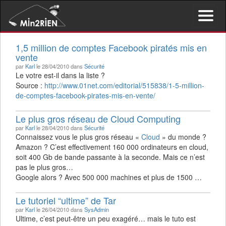
Activer/d
le
menu
1,5 million de comptes Facebook piratés mis en
de
vente
navigati
par
Karl
le 28/04/2010 dans
Sécurité
Le votre est-il dans la liste ?
Source :
http://www.01net.com/editorial/515838/1-5-million-
de-comptes-facebook-pirates-mis-en-vente/
Le plus gros réseau de Cloud Computing
par
Karl
le 28/04/2010 dans
Sécurité
Connaissez vous le plus gros réseau «
Cloud
» du monde ?
Amazon ? C’est effectivement 160 000 ordinateurs en cloud,
soit 400 Gb de bande passante à la seconde. Mais ce n’est
pas le plus gros…
Google alors ? Avec 500 000 machines et plus de 1500 …
Le tutoriel “ultime” de Tar
par
Karl
le 26/04/2010 dans
SysAdmin
Ultime, c’est peut-être un peu exagéré… mais le tuto est