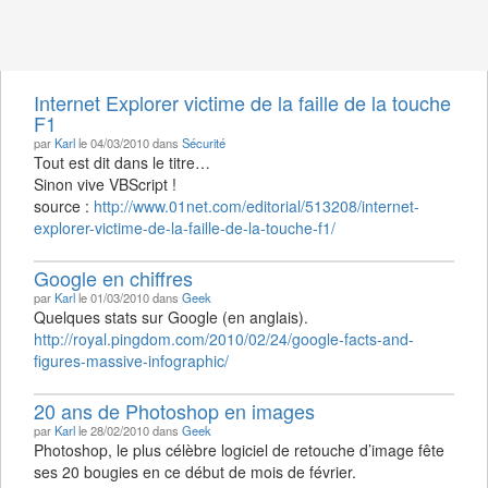
menu
de
navigati
Internet Explorer victime de la faille de la touche
F1
par
Karl
le 04/03/2010 dans
Sécurité
Tout est dit dans le titre…
Sinon vive VBScript !
source :
http://www.01net.com/editorial/513208/internet-
explorer-victime-de-la-faille-de-la-touche-f1/
Google en chiffres
par
Karl
le 01/03/2010 dans
Geek
Quelques stats sur Google (en anglais).
http://royal.pingdom.com/2010/02/24/google-facts-and-
figures-massive-infographic/
20 ans de Photoshop en images
par
Karl
le 28/02/2010 dans
Geek
Photoshop, le plus célèbre logiciel de retouche d’image fête
ses 20 bougies en ce début de mois de février.