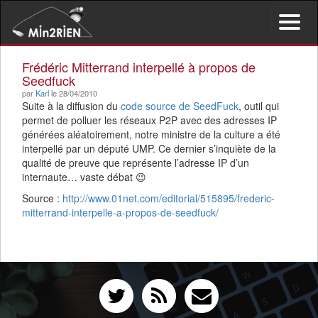
Activer/d
le
menu
Frédéric Mitterrand interpellé à propos de
de
Seedfuck
navigati
par
Karl
le 28/04/2010
Suite à la diffusion du
code source de SeedFuck
, outil qui
permet de polluer les réseaux P2P avec des adresses IP
générées aléatoirement, notre ministre de la culture a été
interpellé par un député UMP. Ce dernier s’inquiète de la
qualité de preuve que représente l’adresse IP d’un
internaute… vaste débat 😉
Source :
http://www.01net.com/editorial/515895/frederic-
mitterrand-interpelle-a-propos-de-seedfuck/