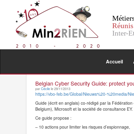
Métiers
Réunis
Inter-
Accueil
Belgian Cyber Security Guide: protect yo
par
Cécile
le 29/11/2013
https://vbo-feb.be/Global/Nieuws%20-%20media/Ni
Guide (écrit en anglais) co-rédigé par la Fédératio
Belgium), Microsoft et la société de consultance EY.
Ce guide propose :
– 10 actions pour limiter les risques d’espionnage,