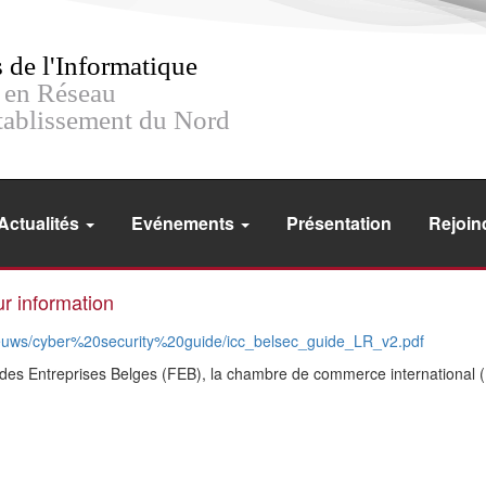
 de l'Informatique
en Réseau
Etablissement du Nord
Actualités
Evénements
Présentation
Rejoin
ur information
euws/cyber%20security%20guide/icc_belsec_guide_LR_v2.pdf
n des Entreprises Belges (FEB), la chambre de commerce international 