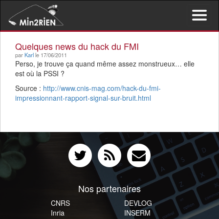
Activer/d
le
menu
Quelques news du hack du FMI
de
par
Karl
le 17/06/2011
navigati
Perso, je trouve ça quand même assez monstrueux… elle
est où la PSSI ?
Source :
http://www.cnis-mag.com/hack-du-fmi-
impressionnant-rapport-signal-sur-bruit.html
Nos partenaires
CNRS
DEVLOG
Inria
INSERM