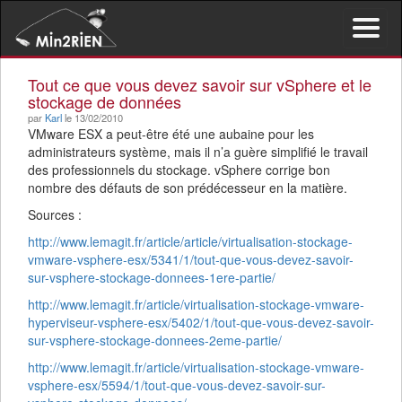
Activer/d
le
menu
Tout ce que vous devez savoir sur vSphere et le
de
stockage de données
navigati
par
Karl
le 13/02/2010
VMware ESX a peut-être été une aubaine pour les
administrateurs système, mais il n’a guère simplifié le travail
des professionnels du stockage. vSphere corrige bon
nombre des défauts de son prédécesseur en la matière.
Sources :
http://www.lemagit.fr/article/article/virtualisation-stockage-
vmware-vsphere-esx/5341/1/tout-que-vous-devez-savoir-
sur-vsphere-stockage-donnees-1ere-partie/
http://www.lemagit.fr/article/virtualisation-stockage-vmware-
hyperviseur-vsphere-esx/5402/1/tout-que-vous-devez-savoir-
sur-vsphere-stockage-donnees-2eme-partie/
http://www.lemagit.fr/article/virtualisation-stockage-vmware-
vsphere-esx/5594/1/tout-que-vous-devez-savoir-sur-